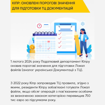
1 лютого 2024 року Податковий департамент Кіпру
оновив порогові значення для підготовки Локал
файлів (аналог української Документації з ТЦ).
З 2022 року Кіпр запровадив ТЦ правила, згідно з
якими, резиденти Кіпру зобов'язані готувати Локал
файли, якщо обсяг операцій з пов’язаними особами
за визначеною законом категорією перевищив 750
тис євро за підсумками року.