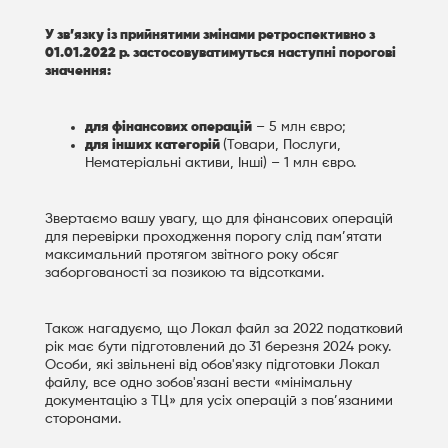
У зв’язку із прийнятими змінами ретроспективно з
01.01.2022 р. застосовуватимуться наступні порогові
значення:
для фінансових операцій
– 5 млн євро;
для інших категорій
(Товари, Послуги,
Нематеріальні активи, Інші) – 1 млн євро.
Звертаємо вашу увагу, що для фінансових операцій
для перевірки проходження порогу слід пам’ятати
максимальний протягом звітного року обсяг
заборгованості за позикою та відсотками.
Також нагадуємо, що Локал файл за 2022 податковий
рік має бути підготовлений до 31 березня 2024 року.
Особи, які звільнені від обов'язку підготовки Локал
файлу, все одно зобов'язані вести «мінімальну
документацію з ТЦ» для усіх операцій з пов’язаними
сторонами.