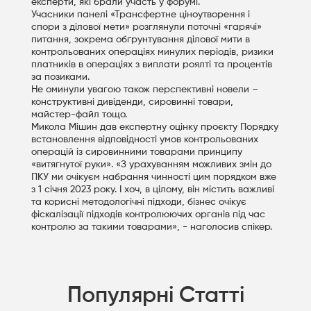
експерти, які брали участь у форумі.
Учасники панелі «Трансфертне ціноутворення і
спори з ділової мети» розглянули поточні «гарячі»
питання, зокрема обґрунтування ділової мити в
контрольованих операціях минулих періодів, ризики
платників в операціях з виплати роялті та процентів
за позиками.
Не оминули увагою також перспективні новели –
конструктивні дивіденди, сировинні товари,
майстер-файл тощо.
Микола Мішин дав експертну оцінку проєкту Порядку
встановлення відповідності умов контрольованих
операцій із сировинними товарами принципу
«витягнутої руки». «З урахуванням можливих змін до
ПКУ ми очікуєм набрання чинності цим порядком вже
з 1 січня 2023 року. І хоч, в цілому, він містить важливі
та корисні методологічні підходи, бізнес очікує
фіскалізації підходів контролюючих органів під час
контролю за такими товарами», - наголосив спікер.
Популярні Статті