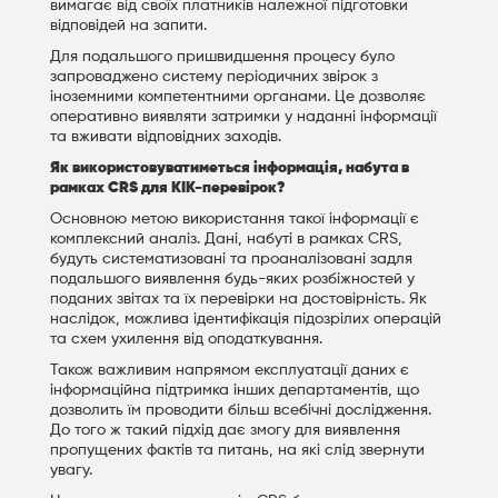
вимагає від своїх платників належної підготовки
відповідей на запити.
Для подальшого пришвидшення процесу було
запроваджено систему періодичних звірок з
іноземними компетентними органами. Це дозволяє
оперативно виявляти затримки у наданні інформації
та вживати відповідних заходів.
Як використовуватиметься інформація, набута в
рамках CRS для КІК-перевірок?
Основною метою використання такої інформації є
комплексний аналіз. Дані, набуті в рамках CRS,
будуть систематизовані та проаналізовані задля
подальшого виявлення будь-яких розбіжностей у
поданих звітах та їх перевірки на достовірність. Як
наслідок, можлива ідентифікація підозрілих операцій
та схем ухилення від оподаткування.
Також важливим напрямом експлуатації даних є
інформаційна підтримка інших департаментів, що
дозволить їм проводити більш всебічні дослідження.
До того ж такий підхід дає змогу для виявлення
пропущених фактів та питань, на які слід звернути
увагу.