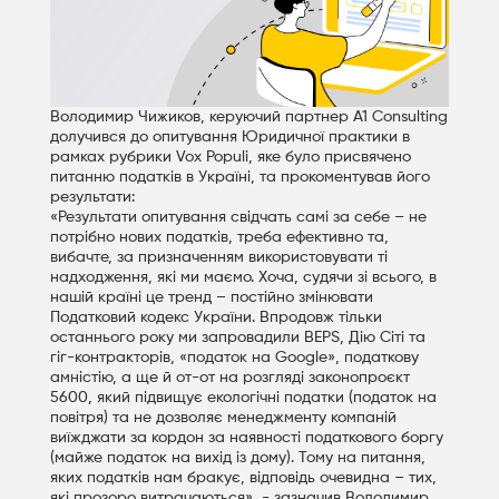
Володимир Чижиков, керуючий партнер А1 Consulting
долучився до опитування Юридичної практики в
рамках рубрики Vox Populi, яке було присвячено
питанню податків в Україні, та прокоментував його
результати:
«Результати опитування свідчать самі за себе – не
потрібно нових податків, треба ефективно та,
вибачте, за призначенням використовувати ті
надходження, які ми маємо. Хоча, судячи зі всього, в
нашій країні це тренд – постійно змінювати
Податковий кодекс України. Впродовж тільки
останнього року ми запровадили BEPS, Дію Сіті та
гіг-контракторів, «податок на Google», податкову
амністію, а ще й от-от на розгляді законопроєкт
5600, який підвищує екологічні податки (податок на
повітря) та не дозволяє менеджменту компаній
виїжджати за кордон за наявності податкового боргу
(майже податок на вихід із дому). Тому на питання,
яких податків нам бракує, відповідь очевидна – тих,
які прозоро витрачаються», - зазначив Володимир.