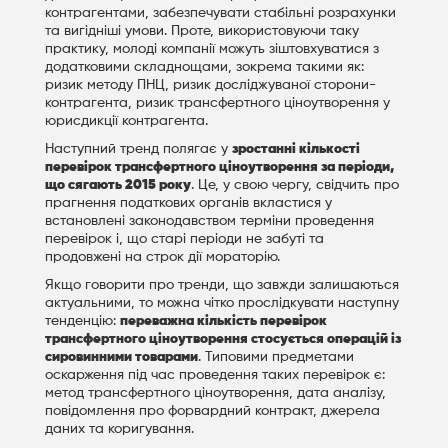
контрагентами, забезпечувати стабільні розрахунки
та вигідніші умови. Проте, використовуючи таку
практику, молоді компанії можуть зіштовхуватися з
додатковими складнощами, зокрема такими як:
ризик методу ПНЦ, ризик досліджуваної сторони-
контрагента, ризик трансфертного ціноутворення у
юрисдикції контрагента.
Наступний тренд полягає у
зростанні кількості
перевірок трансфертного ціноутворення за періоди,
що сягають 2015 року
. Це, у свою чергу, свідчить про
прагнення податкових органів вкластися у
встановлені законодавством терміни проведення
перевірок і, що старі періоди не забуті та
продовжені на строк дії мораторію.
Якщо говорити про тренди, що завжди залишаються
актуальними, то можна чітко прослідкувати наступну
тенденцію:
переважна кількість перевірок
трансфертного ціноутворення стосується операцій із
сировинними товарами
. Типовими предметами
оскарження під час проведення таких перевірок є:
метод трансфертного ціноутворення, дата аналізу,
повідомлення про форвардний контракт, джерела
даних та коригування.