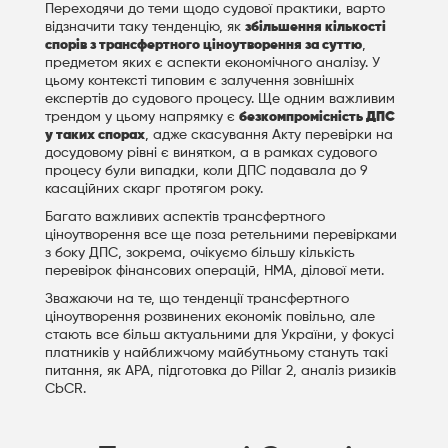
Переходячи до теми щодо судової практики, варто
відзначити таку тенденцію, як
збільшення кількості
спорів з трансфертного ціноутворення за суттю
,
предметом яких є аспекти економічного аналізу. У
цьому контексті типовим є залучення зовнішніх
експертів до судового процесу. Ще одним важливим
трендом у цьому напрямку є
безкомпромісність ДПС
у таких спорах
, адже скасування Акту перевірки на
досудовому рівні є винятком, а в рамках судового
процесу були випадки, коли ДПС подавала до 9
касаційних скарг протягом року.
Багато важливих аспектів трансфертного
ціноутворення все ще поза ретельними перевірками
з боку ДПС, зокрема, очікуємо більшу кількість
перевірок фінансових операцій, HMA, ділової мети.
Зважаючи на те, що тенденції трансфертного
ціноутворення розвинених економік повільно, але
стають все більш актуальними для України, у фокусі
платників у найближчому майбутньому стануть такі
питання, як APA, підготовка до Pillar 2, аналіз ризиків
CbCR.