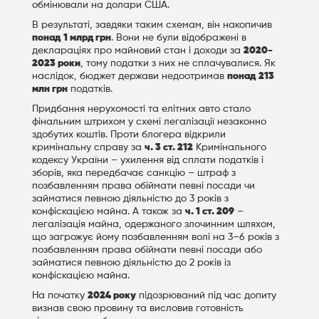
обмінювали на долари США.
В результаті, завдяки таким схемам, він накопичив
понад
1 млрд грн
. Вони не були відображені в
деклараціях про майновий стан і доходи за
2020-
2023 роки
, тому податки з них не сплачувалися. Як
наслідок, бюджет держави недоотримав
понад
213
млн грн
податків.
Придбання нерухомості та елітних авто стало
фінальним штрихом у схемі легалізації незаконно
здобутих коштів. Проти блогера відкрили
кримінальну справу за
ч. 3 ст. 212
Кримінального
кодексу України – ухилення від сплати податків і
зборів, яка передбачає санкцію – штраф з
позбавленням права обіймати певні посади чи
займатися певною діяльністю до 3 років з
конфіскацією майна. А також за
ч. 1 ст. 209
–
легалізація майна, одержаного злочинним шляхом,
що загрожує йому позбавленням волі на 3–6 років з
позбавленням права обіймати певні посади або
займатися певною діяльністю до 2 років із
конфіскацією майна.
На початку
2024 року
підозрюваний під час допиту
визнав свою провину та висловив готовність