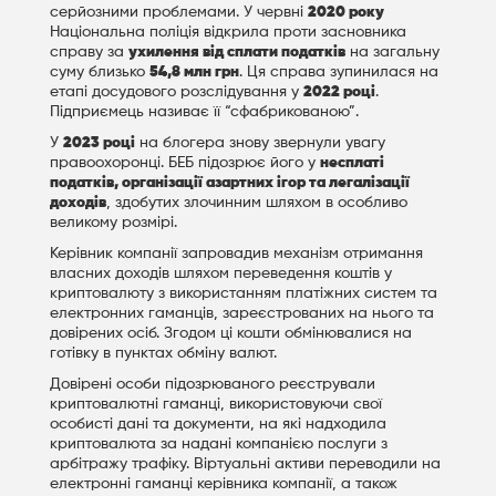
серйозними проблемами. У червні
2020 року
Національна поліція відкрила проти засновника
справу за
ухилення від сплати податків
на загальну
суму близько
54,8 млн грн
. Ця справа зупинилася на
етапі досудового розслідування у
2022 році
.
Підприємець називає її “сфабрикованою”.
У
2023 році
на блогера знову звернули увагу
правоохоронці. БЕБ підозрює його у
несплаті
податків, організації азартних ігор та легалізації
доходів
, здобутих злочинним шляхом в особливо
великому розмірі.
Керівник компанії запровадив механізм отримання
власних доходів шляхом переведення коштів у
криптовалюту з використанням платіжних систем та
електронних гаманців, зареєстрованих на нього та
довірених осіб. Згодом ці кошти обмінювалися на
готівку в пунктах обміну валют.
Довірені особи підозрюваного реєстрували
криптовалютні гаманці, використовуючи свої
особисті дані та документи, на які надходила
криптовалюта за надані компанією послуги з
арбітражу трафіку. Віртуальні активи переводили на
електронні гаманці керівника компанії, а також