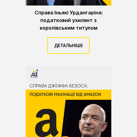
Справа Іньякі Урдангаріна:
податковий ухилянт з
королівським титулом
ДЕТАЛЬНІШЕ