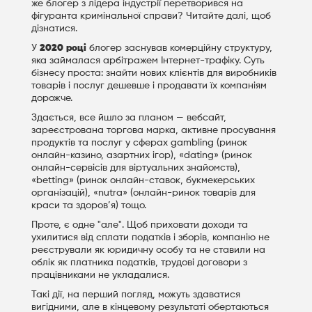
же блогер з лідера індустрії перетворився на
фігуранта кримінальної справи? Читайте далі, щоб
дізнатися.
У
2020
році
блогер заснував комерційну структуру,
яка займалася арбітражем Інтернет-трафіку. Суть
бізнесу проста: знайти нових клієнтів для виробників
товарів і послуг дешевше і продавати їх компаніям
дорожче.
Здається, все йшло за планом — вебсайт,
зареєстрована торгова марка, активне просування
продуктів та послуг у сферах gambling (ринок
онлайн-казино, азартних ігор), «dating» (ринок
онлайн-сервісів для віртуальних знайомств),
«betting» (ринок онлайн-ставок, букмекерських
організацій), «nutra» (онлайн-ринок товарів для
краси та здоров’я) тощо.
Проте, є одне "але". Щоб приховати доходи та
ухилитися від сплати податків і зборів, компанію не
реєстрували як юридичну особу та не ставили на
облік як платника податків, трудові договори з
працівниками не укладалися.
Такі дії, на перший погляд, можуть здаватися
вигідними, але в кінцевому результаті обертаються