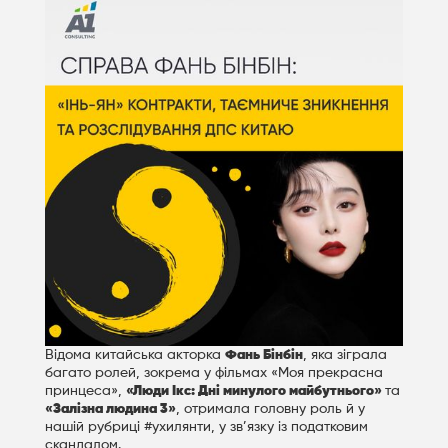
Відома китайська акторка
Фань Бінбін
, яка зіграла
багато ролей, зокрема у фільмах «Моя прекрасна
принцеса»,
«Люди Ікс: Дні минулого майбутнього»
та
«Залізна людина 3»
, отримала головну роль й у
нашій рубриці #ухилянти, у зв’язку із податковим
скандалом.