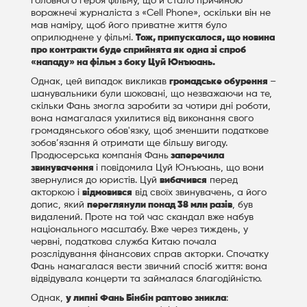
головного героя фільму, що й стало причиною
ворожнечі журналіста з «Cell Phone», оскільки він не
мав наміру, щоб його приватне життя було
оприлюднене у фільмі.
Тож, припускалося, що новина
про контракти буде сприйнята як одна зі спроб
«нападу» на фільм з боку Цуй Юнъюань.
Однак, цей випадок викликав
громадське обурення
–
шанувальники були шоковані, що незважаючи на те,
скільки Фань змогла заробити за чотири дні роботи,
вона намагалася ухилитися від виконання свого
громадянського обов'язку, щоб зменшити податкове
зобов’язання й отримати ще більшу вигоду.
Продюсерська компанія Фань
заперечила
звинувачення
і повідомила Цуй Юнъюань, що вони
звернулися до юристів. Цуй
вибачився
перед
акторкою і
відмовився
від своїх звинувачень, а його
допис, який
переглянули понад 38 млн разів
, був
видалений. Проте на той час скандал вже набув
національного масштабу. Вже через тиждень, у
червні, податкова служба Китаю почала
розслідування фінансових справ акторки. Спочатку
Фань намагалася вести звичний спосіб життя: вона
відвідувала концерти та займалася благодійністю.
Однак,
у липні Фань Бінбін раптово зникла
: