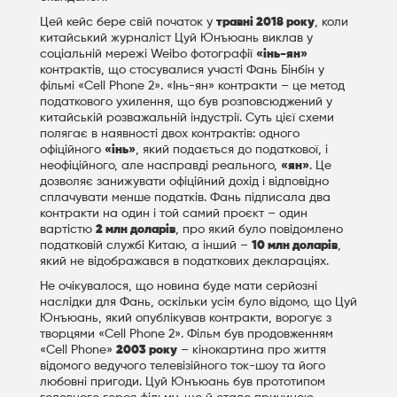
Цей кейс бере свій початок у
травні 2018 року
, коли
китайський журналіст Цуй Юнъюань виклав у
соціальній мережі Weibo фотографії
«інь-ян»
контрактів, що стосувалися участі Фань Бінбін у
фільмі «Cell Phone 2». «Інь-ян» контракти – це метод
податкового ухилення, що був розповсюджений у
китайській розважальній індустрії. Суть цієї схеми
полягає в наявності двох контрактів: одного
офіційного
«інь»
, який подається до податкової, і
неофіційного, але насправді реального,
«ян»
. Це
дозволяє занижувати офіційний дохід і відповідно
сплачувати менше податків. Фань підписала два
контракти на один і той самий проєкт – один
вартістю
2 млн доларів
, про який було повідомлено
податковій службі Китаю, а інший –
10 млн доларів
,
який не відображався в податкових деклараціях.
Не очікувалося, що новина буде мати серйозні
наслідки для Фань, оскільки усім було відомо, що Цуй
Юнъюань, який опублікував контракти, ворогує з
творцями «Cell Phone 2». Фільм був продовженням
«Cell Phone»
2003 року
– кінокартина про життя
відомого ведучого телевізійного ток-шоу та його
любовні пригоди. Цуй Юнъюань був прототипом