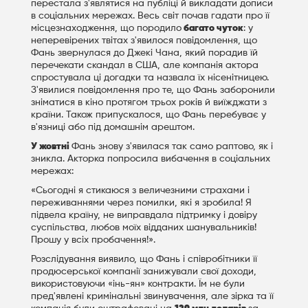
перестала з'являтися на публіці й викладати дописи
в соціальних мережах. Весь світ почав гадати про її
місцезнаходження, що породило
багато чуток
: у
неперевірених твітах з'явилося повідомлення, що
Фань звернулася до Джекі Чана, який порадив їй
перечекати скандал в США, але компанія актора
спростувала ці догадки та назвала їх нісенітницею.
З'явилися повідомлення про те, що Фань заборонили
зніматися в кіно протягом трьох років й виїжджати з
країни. Також припускалося, що Фань перебуває у
в'язниці або під домашнім арештом.
У жовтні
Фань знову з'явилася так само раптово, як і
зникла. Акторка попросила вибачення в соціальних
мережах:
«Сьогодні я стикаюся з величезними страхами і
переживаннями через помилки, які я зробила! Я
підвела країну, не виправдала підтримку і довіру
суспільства, любов моїх відданих шанувальників!
Прошу у всіх пробачення!».
Розслідування виявило, що Фань і співробітники її
продюсерської компанії занижували свої доходи,
використовуючи «інь-ян» контракти. Їм не були
пред'явлені кримінальні звинувачення, але зірка та її