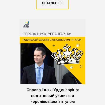
ДЕТАЛЬНІШЕ
Справа Іньякі Урдангаріна:
податковий ухилянт з
королівським титулом