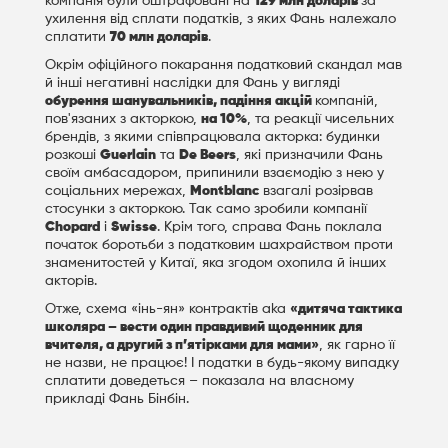
компанія були оштрафовані на
129 млн доларів
за
ухилення від сплати податків, з яких Фань належало
сплатити
70 млн доларів
.
Окрім офіційного покарання податковий скандал мав
й інші негативні наслідки для Фань у вигляді
обурення шанувальників, падіння акцій
компаній,
пов'язаних з акторкою,
на 10%
, та реакції чисельних
брендів, з якими співпрацювала акторка: будинки
розкоші
Guerlain
та
De Beers
, які призначили Фань
своїм амбасадором, припинили взаємодію з нею у
соціальних мережах,
Montblanc
взагалі розірвав
стосунки з акторкою. Так само зробили компанії
Chopard
і
Swisse
. Крім того, справа Фань поклала
початок боротьби з податковим шахрайством проти
знаменитостей у Китаї, яка згодом охопила й інших
акторів.
Отже, схема «інь-ян» контрактів aka
«дитяча тактика
школяра – вести один правдивий щоденник для
вчителя, а другий з п’ятірками для мами»
, як гарно її
не назви, не працює! І податки в будь-якому випадку
сплатити доведеться – показала на власному
прикладі Фань Бінбін.