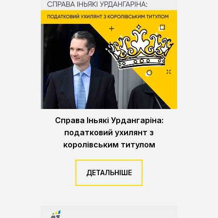
Справа Іньякі Урдангаріна:
податковий ухилянт з
королівським титулом
ДЕТАЛЬНІШЕ