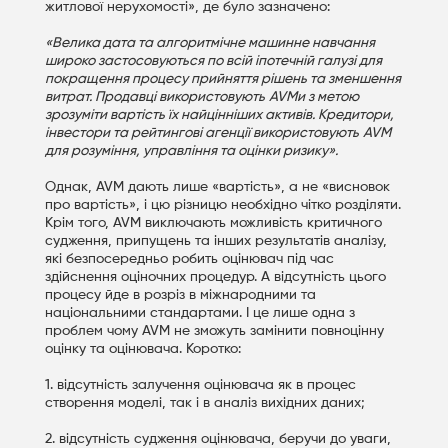
житлової нерухомості», де було зазначено:
«Велика дата та алгоритмічне машинне навчання
широко застосовуються по всій іпотечній галузі для
покращення процесу прийняття рішень та зменшення
витрат. Продавці використовують
AVMи з метою
зрозуміти вартість їх найцінніших активів. Кредитори,
інвестори та рейтингові агенції використовують
AVM
для розуміння, управління та оцінки ризику».
Однак, AVM дають лише «вартість», а не «висновок
про вартість», і цю різницю необхідно чітко розділяти.
Крім того, AVM виключають можливість критичного
судження, припущень та інших результатів аналізу,
які безпосередньо робить оцінювач під час
здійснення оціночних процедур. А відсутність цього
процесу йде в розріз в міжнародними та
національними стандартами. І це лише одна з
проблем чому AVM не зможуть замінити повноцінну
оцінку та оцінювача. Коротко:
1. відсутність залучення оцінювача як в процес
створення моделі, так і в аналіз вихідних даних;
2. відсутність судження оцінювача, беручи до уваги,