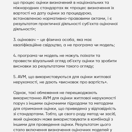
що процес оцінки визначений в національних та
міжнародних стандартах як «процес визначення їх
вартості на дату оцінки за процедурою,
встановленою нормативно-правовими актами, і є
результатом практичної діяльності суб'єкта оціночної
діяльності»;
3. оцінювач – це фізична особа, яка має
кваліфікаційне свідоцтво, а не програма чи модель;
4. програма чи модель не можуть поїхати та
провести візуальний огляд об'єкту оцінки та зробити
висновки за результатами такого огляду;
5. AVM, що використовуються для оцінки житлової
нерухомості, не дають «висновок про вартість».
Однак, такі обмеження не перешкоджають
використанню AVM для оцінки житлової нерухомості
поруч з іншими оціночними підходами та методами
для отримання оцінки, що приведена у відповідність
зі стандартами. Тобто, це свого роду метод чи засіб,
який оцінювач може використовувати в комбінації з
іншими для проведення оцінки. Результатом цього
стало включення визначення оціночних моделей у