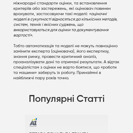
міжнародні стандарти оцінки, та встановлення
критеріїв або застережень, які оцінювач повинен
врахувати, застосовуючи такі моделі:
«оціночні
моделі в сукупності відносяться до кількісних методів,
систем, технік і якісних суджень, що
використовуються для оцінки та документування
вартості».
Тобто автоматизація та моделі не можуть повноцінно
замінити експерта (оцінювача), його експертизу,
знання ринку, провести критичний аналіз,
проаналізувати дані та отримані результати. А відтак
спеціалістам з оцінки не варто боятися, що «роботи
та машини» заберуть їх роботу. Принаймні в
найближчі пару років точно.
Популярні Статті