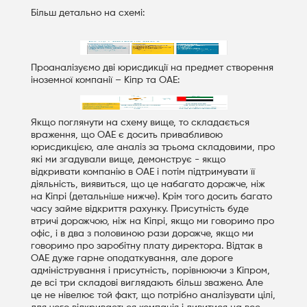
Більш детально на схемі:
Проаналізуємо дві юрисдикції на предмет створення
іноземної компанії – Кіпр та ОАЕ:
Якщо поглянути на схему вище, то складається
враження, що ОАЕ є досить привабливою
юрисдикцією, але аналіз за трьома складовими, про
які ми згадували вище, демонструє - якщо
відкривати компанію в ОАЕ і потім підтримувати її
діяльність, виявиться, що це набагато дорожче, ніж
на Кіпрі (детальніше нижче). Крім того досить багато
часу займе відкриття рахунку. Присутність буде
втричі дорожчою, ніж на Кіпрі, якщо ми говоримо про
офіс, і в два з половиною рази дорожче, якщо ми
говоримо про заробітну плату директора. Відтак в
ОАЕ дуже гарне оподаткування, але дороге
адміністрування і присутність, порівнюючи з Кіпром,
де всі три складові виглядають більш зважено. Але
це не нівелює той факт, що потрібно аналізувати цілі,