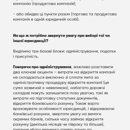
компанію (продуктова компанія);
- або обидва ці пункти разом (торгова та продуктова
компанія в одній юридичній особі).
На що ж потрібно звернути увагу при виборі тої чи
іншої юрисдикції?
Виділимо три базові блоки: адміністрування, податки
і присутність.
Говорячи про адміністрування
, важливо розставити
два ключові акценти – витрати на відкриття компанії
не складаються виключно зі сплати мита за
адміністративну процедуру відкриття компанії (ця
сума зазвичай є невеликою), набагато дорожчі
складові можуть залишитися поза увагою, такі як
витрати на підготовку статутних документів,
відкриття банківського рахунку. Також варто
враховувати особливості юрисдикцій, і відкриваючи
банківські рахунки, звертати увагу на вимоги
окремих банків, скільки часу займає відкриття
рахунку (декілька місяців чи півроку та більше),
питання збору великого пакету даних по