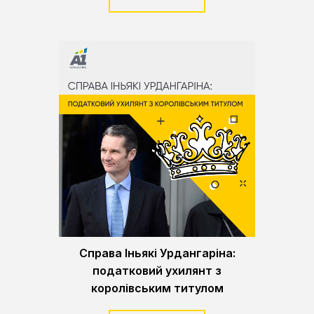
Справа Іньякі Урдангаріна:
податковий ухилянт з
королівським титулом