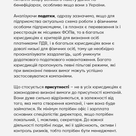
бенефіціарах, особливо якщо вони з України.
Аналізуючи
податки
, одразу зазначимо, якщо для
підприємства актуальна схема роботи з фізичними
особами підприємцями, і в планах є перевезення їх і
реєстрація як місцевих ФОПів, то в багатьох
юрисдикціях є критерій для визнання осіб
платниками ПДВ, і в багатьох юрисдикціях вони є
доволі низькі для фізичних осіб, тому це необхідно
проаналізувати заздалегідь, щоб уникнути
додаткового податкового навантаження. Багато
юрисдикцій пропонують певні пільгові режими, які
при виконанні певних вимог можуть успішно
застосовуватися компаніями.
Що стосується
присутності
– не в усіх юрисдикціях є
законодавчо визнані вимоги до присутності компаній.
Вони дуже сильно відрізняються, в залежності від
того, яка мета створення компанії, і чим вона буде
займатися. Як мінімум потрібен офіс і зарплата
основних спеціалістів: директора, якщо потрібен
локальний, і, можливо, секретаря. До кожної
діяльності потрібні люди, які її здійснюють, активи і
контроль ризиків, тобто потрібен бути менеджмент.