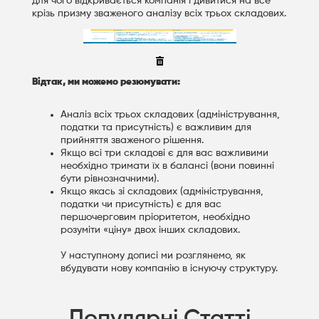
для чого відкривається компанія і дивитися на все
крізь призму зваженого аналізу всіх трьох складових.
Відтак, ми можемо резюмувати:
Аналіз всіх трьох складових (адміністрування,
податки та присутність) є важливим для
прийняття зваженого рішення.
Якщо всі три складові є для вас важливими
необхідно тримати їх в балансі (вони повинні
бути рівнозначними).
Якщо якась зі складових (адміністрування,
податки чи присутність) є для вас
першочерговим пріоритетом, необхідно
розуміти «ціну» двох інших складових.
У наступному дописі ми розглянемо, як
вбудувати нову компанію в існуючу структуру.
Популярні Статті