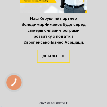
Наш Керуючий партнер
ВолодимирЧижиков буде серед
спікерів онлайн-програми
розвитку з податків
ЄвропейськоїБізнес Асоціації.
ДЕТАЛЬНІШЕ
КНОПКА
ЗВ'ЯЗКУ
2023 А1 Консалтинг