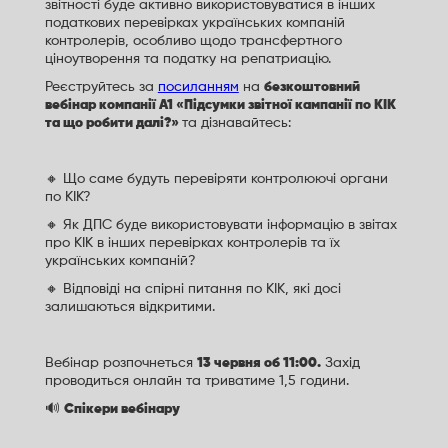
звітності буде активно використовуватися в інших
податкових перевірках українських компаній
контролерів, особливо щодо трансфертного
ціноутворення та податку на репатриацію.
Реєструйтесь за
посиланням
на
безкоштовний
вебінар компанії А1 «Підсумки звітної кампанії по КІК
та що робити далі?»
та дізнавайтесь:
🔸 Що саме будуть перевіряти контролюючі органи
по КІК?
🔸 Як ДПС буде використовувати інформацію в звітах
про КІК в інших перевірках контролерів та їх
українських компаній?
🔸 Відповіді на спірні питання по КІК, які досі
залишаються відкритими.
Вебінар розпочнеться
13 червня об 11:00.
Захід
проводиться онлайн та триватиме 1,5 години.
🔊
Спікери вебінару