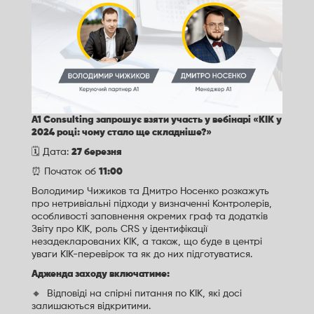
А1 Consulting запрошує взяти участь у вебінарі «КІК у
2024 році: чому стало ще складніше?»
🗓 Дата:
27 березня
⏰ Початок об
11:00
Володимир Чижиков та Дмитро Носенко розкажуть
про нетривіальні підходи у визначенні Контролерів,
особливості заповнення окремих граф та додатків
Звіту про КІК, роль CRS у ідентифікації
незадекларованих КІК, а також, що буде в центрі
уваги КІК-перевірок та як до них підготуватися.
Адженда заходу включатиме:
🔸 Відповіді на спірні питання по КІК, які досі
залишаються відкритими.