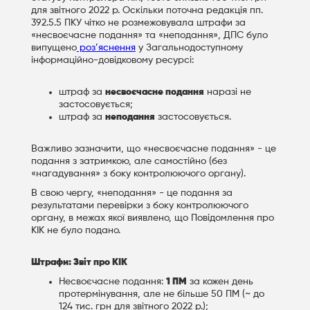
для звітного 2022 р. Оскільки поточна редакція пп.
392.5.5 ПКУ чітко не розмежовувала штрафи за
«несвоєчасне подання» та «неподання», ДПС було
випущено
роз’яснення
у Загальнодоступному
інформаційно-довідковому ресурсі:
штраф за
несвоєчасне подання
наразі не
застосовується;
штраф за
неподання
застосовується.
Важливо зазначити, що «несвоєчасне подання» - це
подання з затримкою, але самостійно (без
«нагадування» з боку контролюючого органу).
В свою чергу, «неподання» - це подання за
результатами перевірки з боку контролюючого
органу, в межах якої виявлено, що Повідомлення про
КІК не було подано.
Штрафи: Звіт про КІК
Несвоєчасне подання:
1 ПМ
за кожен день
протермінування, але не більше 50 ПМ (~ до
124 тис. грн для звітного 2022 р.);