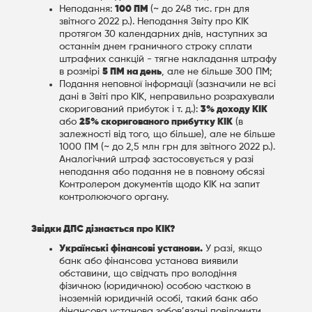
Неподання:
100 ПМ
(~ до 248 тис. грн для
звітного 2022 р.). Неподання Звіту про КІК
протягом 30 календарних днів, наступних за
останнім днем граничного строку сплати
штрафних санкцій - тягне накладання штрафу
в розмірі
5 ПМ на день
, але не більше 300 ПМ;
Подання неповної інформації (зазначили не всі
дані в Звіті про КІК, неправильно розрахували
скоригований прибуток і т. д.):
3% доходу КІК
або
25% скоригованого прибутку КІК
(в
залежності від того, що більше), але не більше
1000 ПМ (~ до 2,5 млн грн для звітного 2022 р.).
Аналогічний штраф застосовується у разі
неподання або подання не в повному обсязі
Контролером документів щодо КІК на запит
контролюючого органу.
Звідки ДПС дізнається про КІК?
Українські фінансові установи.
У разі, якщо
банк або фінансова установа виявили
обставини, що свідчать про володіння
фізичною (юридичною) особою часткою в
іноземній юридичній особі, такий банк або
фінансова установа зобов’язані повідомити