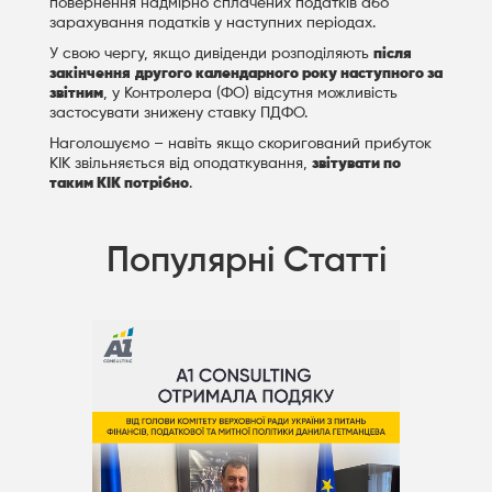
повернення надмірно сплачених податків або
зарахування податків у наступних періодах.
У свою чергу, якщо дивіденди розподіляють
після
закінчення
другого календарного року наступного за
звітним
, у Контролера (ФО) відсутня можливість
застосувати знижену ставку ПДФО.
Наголошуємо – навіть якщо скоригований прибуток
КІК звільняється від оподаткування,
звітувати по
таким КІК потрібно
.
Популярні Статті