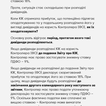
ставкою 18%.
Проте, ситуація стає складнішою при розподілі
дивідендів.
Коли КІК отримала прибуток, що потенційно підлягає
оподаткуванню та у подальшому розподілила його у
вигляді дивідендів на користь Контролера (ФО),
як їх
оподатковувати?
Основну роль відіграє
період, протягом якого такі
дивіденди розподіляються
.
Якщо дивіденди розподілені КІК на користь
Контролера (ФО)
до подання Звіту
про КІК
,
Контролер має право застосувати знижену ставку
ПДФО – 9%.
Якщо дивіденди не розподілені до подання Звіту про
КІК, Контролер (ФО) декларує скоригований
прибуток та оподатковує його за ставкою 18%. При
цьому, якщо дивіденди будуть розподілені
до
закінчення другого календарного року наступного за
звітним
, Контролер має право подати уточнюючу
декларацію та застосувати знижену ставку ПДФО –
9%. Оскільки фактично податки вже сплачені за
вищою ставкою – Контролер може вимагати