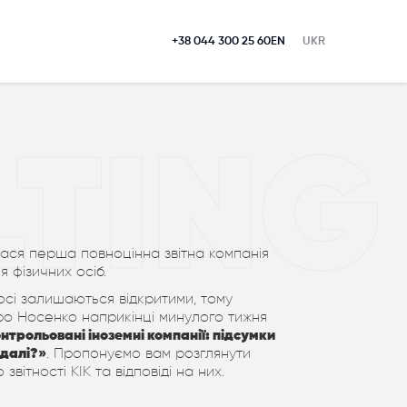
+38 044 300 25 60
EN
UKR
LTING
ася перша повноцінна звітна компанія
я фізичних осіб.
досі залишаються відкритими, тому
о Носенко наприкінці минулого тижня
нтрольовані іноземні компанії: підсумки
 далі?»
. Пропонуємо вам розглянути
звітності КІК та відповіді на них.