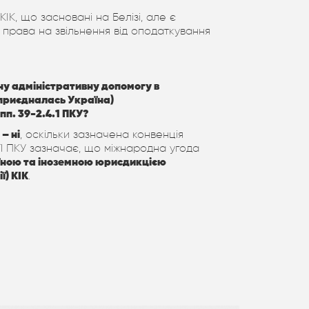
 КІК, що засновані на Белізі, але є
 права на звільнення від оподаткування
ну адміністративну допомогу в
 приєдналась Україна)
пп. 39-2.4.1 ПКУ?
– ні
, оскільки зазначена конвенція
4.1 ПКУ зазначає, що міжнародна угода
їною та іноземною юрисдикцією
ї) КІК
.