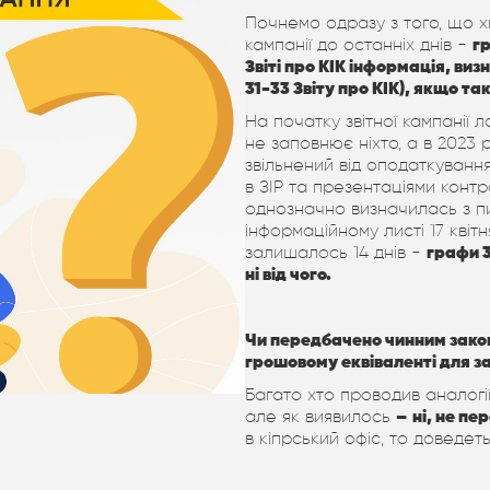
Почнемо одразу з того, що хв
кампанії до останніх днів -
г
Звіті про КІК інформація, виз
31-33 Звіту про КІК), якщо та
На початку звітної кампанії л
не заповнює ніхто, а в 2023 р
звільнений від оподаткування
в ЗІР та презентаціями кон
однозначно визначилась з п
інформаційному листі 17 квіт
залишалось 14 днів -
графи 
ні від чого.
Чи передбачено чинним зако
грошовому еквіваленті для за
Багато хто проводив аналогії
але як виявилось
–
ні, не п
в кіпрський офіс, то доведет