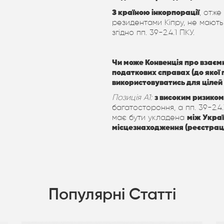
З країною інкорпорації
, отже
резидентами Кіпру, не мають
згідно пп. 39-2.4.1 ПКУ.
Чи може Конвенція про взаєм
податкових справах (до якої
використовуватись для цілей 
Позиція А1:
з високим ризиком 
багатостороння, а пп. 39-2.
має бути укладена
між Укра
місцезнаходження (реєстраці
Популярні Статті