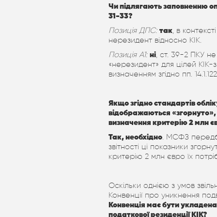
Чи підлягають заповненню оп
31-33?
Позиція ДПС:
так
, в контекс
нерезидент відносно КІК.
Позиція А1:
ні
, ст. 39-2 ПКУ н
«нерезидент» для цілей КІК-з
визначенням згідно пп. 14.1.122
Якщо згідно стандартів обліку
відображаються «згорнуто», 
визначення критерію 2 млн є
Так, необхідно
. МСФЗ передб
звітності ці показники згорн
критерію 2 млн євро їх потр
Оскільки однією з умов звіль
Конвенції про уникнення под
Конвенція має бути укладена 
податкової резиденції КІК?