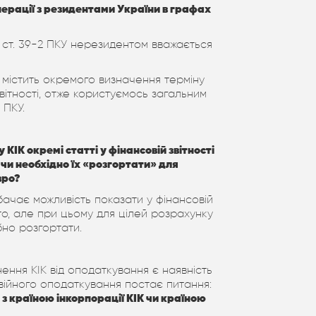
ерації з резидентами України в графах
ті ст. 39-2 ПКУ нерезидентом вважається
е містить окремого визначення терміну
вітності, отже користуємось загальним
 ПКУ.
 КІК окремі статті у фінансовій звітності
чи необхідно їх «розгортати» для
вро?
ачає можливість показати у фінансовій
уто, але при цьому для цілей розрахунку
ібно розгортати.
нення КІК від оподаткування є наявність
війного оподаткування постає питання:
з країною інкорпорації КІК чи країною