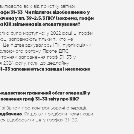
илювало всіх від початку звітної
рафи 31-33
.
Чи підлягає відображенню у
начена у пп. 39-2.5.3 ПКУ (зокрема, графи
ка КІК звільнена від оподаткування?
огіка була наступна: у 2022 році ці графи
оці заповнюють тільки ті, хто не
. Це підтверджувалось ІПК, публікаціями
тролюючого органу. Проте ДПС
итанням заповнення граф 31-33 у
ня 2024 року, коли до дедлайну
31-33 заповнюються завжди і незалежно
нодавством граничний обсяг операцій у
повнення граф 31-33 звіту про КІК?
 зі Звітом про контрольовані операції,
ередбачено
. Якщо ви придбали пакет кави
ься відобразити це у графах 31-33.