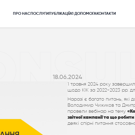
ПРО НАС
ПОСЛУГИ
ПУБЛІКАЦІЇ
A1 ДОПОМОГА
КОНТАКТИ
ONSU
18.06.2024
1 травня 2024 року завершил
щодо КІК за 2022-2023 рр. дл
Наразі є багато питань, які 
Володимир Чижиков та Дмитр
провели вебінар на тему
«Ко
звітної кампанії та що робити
деякі спірні питання стосовно 