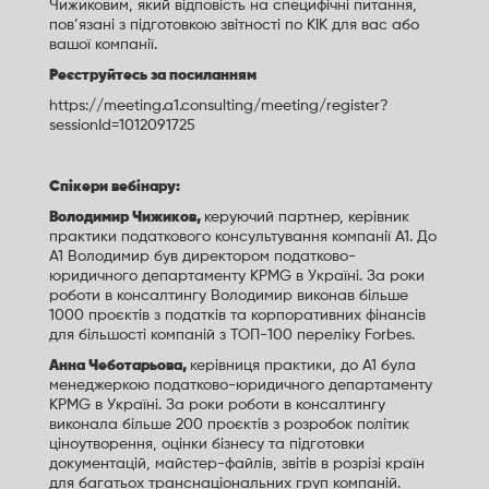
Чижиковим, який відповість на специфічні питання,
пов’язані з підготовкою звітності по КІК для вас або
вашої компанії.
Реєструйтесь за посиланням
https://meeting.a1.consulting/meeting/register?
sessionId=1012091725
Спікери вебінару:
Володимир Чижиков,
керуючий партнер, керівник
практики податкового консультування компанії А1. До
А1 Володимир був директором податково-
юридичного департаменту KPMG в Україні. За роки
роботи в консалтингу Володимир виконав більше
1000 проєктів з податків та корпоративних фінансів
для більшості компаній з ТОП-100 переліку Forbes.
Анна Чеботарьова,
керівниця практики, до А1 була
менеджеркою податково-юридичного департаменту
KPMG в Україні. За роки роботи в консалтингу
виконала більше 200 проєктів з розробок політик
ціноутворення, оцінки бізнесу та підготовки
документацій, майстер-файлів, звітів в розрізі країн
для багатьох транснаціональних груп компаній.