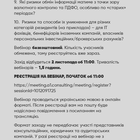
9. Які ризики обмін інформації матиме з точки зору
валютного контролю та ПДФО, особливо по «старих»
періодах?
10. Ризики та способи їх уникнення для різних
категорій резидентів (на прикладах) – для ІТ
фахівців, бенефіціарів іноземних компаній, власників
персональних інвестиційних/брокерських рахунків?
Вебінар
безкоштовний
. Кількість учасників
обмежена, тому реєструйтесь вже зараз.
Захід відбудеться
2 листопада об 11:00
. Тривалість
вебінарів –
1,5 години.
РЕЄСТРАЦІЯ НА ВЕБІНАР, ПОЧАТОК об 11:00
https://meeting.a1.consulting/meeting/register?
sessionId=1012091725
Вебінар проводиться українською мовою в онлайн
форматі. Після реєстрації вам на пошту буде
надіслано повідомлення з посиланням на
трансляцію.
Формат заходу не передбачає участі представників
консультаційних, юридичних та аудиторських
компаній. У разі реєстрації на вебінар не з