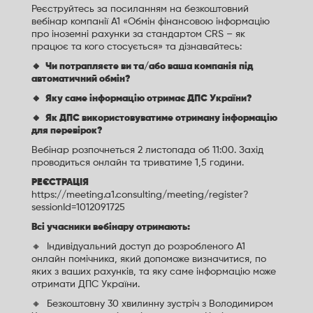
Реєструйтесь за посиланням на безкоштовний
вебінар компанії А1 «Обмін фінансовою інформацію
про іноземні рахунки за стандартом CRS – як
працює та кого стосується» та дізнавайтесь:
🔸 Чи потрапляєте ви та/або ваша компанія під
автоматичний обмін?
🔸 Яку саме інформацію отримає ДПС України?
🔸 Як ДПС використовуватиме отриману інформацію
для перевірок?
Вебінар розпочнеться 2 листопада об 11:00. Захід
проводиться онлайн та триватиме 1,5 години.
РЕЄСТРАЦІЯ
https://meeting.a1.consulting/meeting/register?
sessionId=1012091725
Всі учасники вебінару отримають:
🔸 Індивідуальний доступ до розробленого А1
онлайн помічника, який допоможе визначитися, по
яких з ваших рахунків, та яку саме інформацію може
отримати ДПС України.
🔸 Безкоштовну 30 хвилинну зустріч з Володимиром