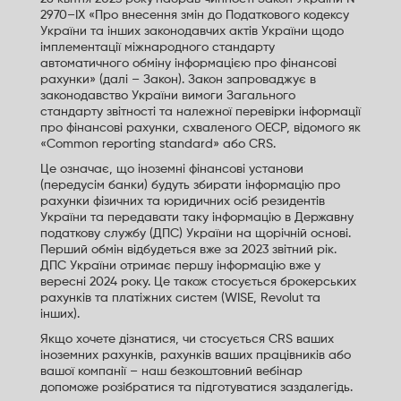
2970–IX «Про внесення змін до Податкового кодексу
України та інших законодавчих актів України щодо
імплементації міжнародного стандарту
автоматичного обміну інформацією про фінансові
рахунки» (далі – Закон). Закон запроваджує в
законодавство України вимоги Загального
стандарту звітності та належної перевірки інформації
про фінансові рахунки, схваленого ОЕСР, відомого як
«Common reporting standard» або CRS.
Це означає, що іноземні фінансові установи
(передусім банки) будуть збирати інформацію про
рахунки фізичних та юридичних осіб резидентів
України та передавати таку інформацію в Державну
податкову службу (ДПС) України на щорічній основі.
Перший обмін відбудеться вже за 2023 звітний рік.
ДПС України отримає першу інформацію вже у
вересні 2024 року. Це також стосується брокерських
рахунків та платіжних систем (WISE, Revolut та
інших).
Якщо хочете дізнатися, чи стосується CRS ваших
іноземних рахунків, рахунків ваших працівників або
вашої компанії – наш безкоштовний вебінар
допоможе розібратися та підготуватися заздалегідь.