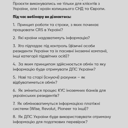
Проєкти виконувались не тільки для клієнтів з
України, але і країн колишнього СНД та Європи.
Під час вебінару ви дізнаєтесь:
1. Принцип роботи та строки, з яких починає
працювати CRS в Україні?
2. Які країни надаватимуть інформацію?
3. Хто підпадає під контроль (фізичні особи
резиденти України та їх пасивні іноземні компанії,
інші категорії підзвітних осіб)?
4. За яким принципом здійснюється обмін та яку
інформацію буде отримувати ДПС України?
5. Нові та старі (існуючі) рахунки – як
відбуватиметься обмін?
6. Як зміниться процес KYC іноземних банків для
українських резидентів?
7. Як обмінюватимуться інформацією платіжні
системи (Wise, Revolut, Pioneer та інші)?
8. Як ДПС України буде використовувати отриману
інформацію для податкових перевірок?