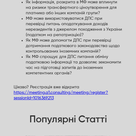
Як інформація, розкрита в МФ може вплинути
на ризики трансфертного ціноутворення для
платника або інших компаній групи?
МФ може використовуватися ДПС при
перевірці питань оподаткування доходів
нерезидентів з джерелом походження з України
(податком на репатриацію)?
Як МФ може допомогти ДПС при перевірці
дотримання податкового законодавства щодо
контрольованих іноземних компаній?
Як МФ спрощує для ДПС питання обміну
податковою інформації та дозволяє зекономити
час на підготовці запитів до іноземних
компетентних органів?
Цікаво? Реєстрація вже відкрита
https://meeting.a1.consulting/meeting/register?
sessionId=1016369213
Популярні Статті