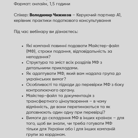
Формат: онлайн, 1,5 години
Спікер:
Володимир Чижиков
– Керуючий партнер А1,
керівник практики податкового консультування
Під час вебінару ви дізнаєтесь:
Які компанії повинні подавати Майстер-файл
(МФ), строки подання, відповідальність за
неподання?
Структура та зміст всіх розділів МФ з
детальними прикладами.
Як адаптувати МФ, який вам надала група до
українських вимог?
Особливості та підходи до перевірки МФ з боку
контролюючого органу.
Майстер-файл та документація з
трансфертного ціноутворення – в чому
відмінність, де вони перетинаються та як
доповнюють один одну при перевірці?
Вимоги до складання МФ в інших країнах – для
того, щоб ви знали, чи треба готувати МФ
тільки для України або і для інших компаній
групи за кордоном.